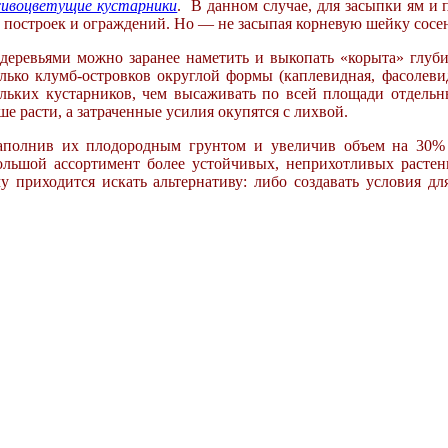
сивоцветущие кустарники
. В данном случае, для засыпки ям и
построек и ограждений. Но — не засыпая корневую шейку сосен! 
еревьями можно заранее наметить и выкопать «корыта» глуби
лько клумб-островков округлой формы (каплевидная, фасолевид
льких кустарников, чем высаживать по всей площади отдель
е расти, а затраченные усилия окупятся с лихвой.
заполнив их плодородным грунтом и увеличив
объем на 30%
большой ассортимент
более устойчивых, неприхотливых расте
му приходится искать альтернативу:
либо создавать условия д