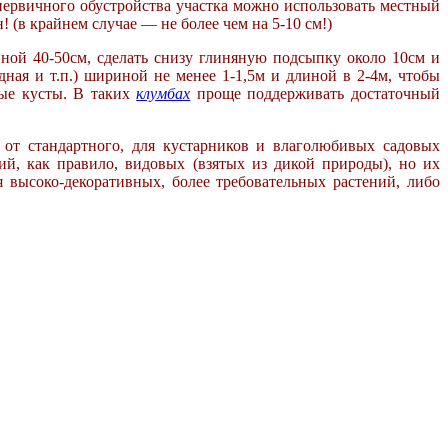
 первичного обустройства участка можно использовать местный
(в крайнем случае — не более чем на 5-10 см!)
ной 40-50см, сделать снизу глиняную подсыпку около 10см и
ная и т.п.) шириной не менее 1-1,5м и длиной в 2-4м, чтобы
ные кусты. В таких
клумбах
проще поддерживать достаточный
 от стандартного, для кустарников и
влаголюбивых садовых
ний, как
правило, видовых (взятых из дикой природы), но их
ля высоко-декоративных,
более требовательных растений, либо