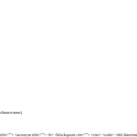
обязательно)
tle=""> <acronym title=""> <b> <blockquote cite=""> <cite> <code> <del datetime