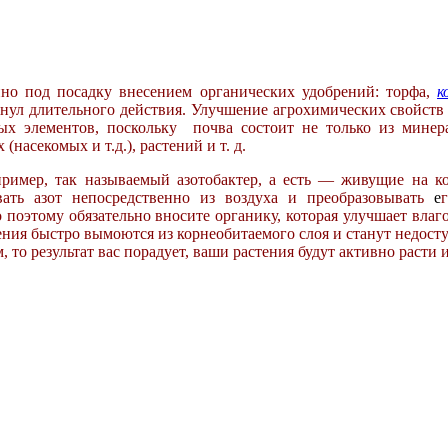
нно под посадку внесением
органических удобрений: торфа,
к
анул длительного действия. Улучшение
агрохимических свойст
ых элементов, поскольку почва состоит не
только из мине
х (насекомых и
т.д.), растений и т. д.
пример, так называемый азотобактер, а
есть — живущие на к
ивать
азот непосредственно из воздуха и преобразовывать
е
о поэтому
обязательно вносите органику, которая улучшает
влаг
ения быстро вымоются из
корнеобитаемого слоя и станут недос
, то результат вас
порадует, ваши растения будут активно расти 