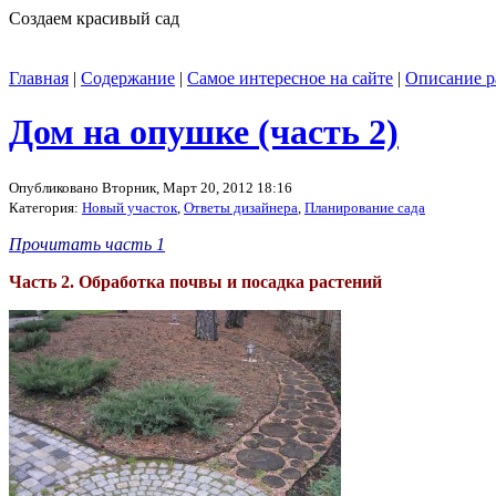
Создаем красивый сад
Главная
|
Содержание
|
Самое интересное на сайте
|
Описание р
Дом на опушке (часть 2)
Опубликовано Вторник, Март 20, 2012 18:16
Категория:
Новый участок
,
Ответы дизайнера
,
Планирование сада
Прочитать часть 1
Часть 2. Обработка почвы и посадка растений