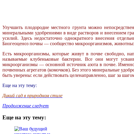
Улучшить плодородие местного грунта можно
непосредстве
минеральными удобрениями в виде растворов и
внесением гр
усилий. Здесь недостаточно однократного внесения
отдельн
Биогеоценоз почвы —
сообщество микроорганизмов, животны
Есть микроорганизмы, которые живут в почве
свободно, на
называемые
клубеньковые бактерии. Все они могут усва
микроорганизмы — основной
источник азота в почве. Именн
почвенных агрегатов (комочков). Без
этого минеральные удобр
быть уверены: если действовать
целенаправленно, шаг за шагом
Еще на эту тему:
Дикий сад в природном стиле
Продолжение следует
Еще на эту тему: