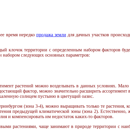
нее время нередко
продажа земли
для дачных участков происходи
ждый клочок территории с определенным набором факторов бу
ен набором следующих основных параметров:
тимент растений можно возделывать в данных условиях. Мало
недостающий фактор, можно значительно расширить ассортимент
скаленную солнцем пустыню в цветущий оазис.
ринбургом (зона 3-4), можно выращивать только те растения, ко
стения предыдущей климатической зоны (зона 2). Естественно, 
лия и компенсировать им недостаток каких-то факторов.
выми растениями, чаще занимают в природе территории с наиб