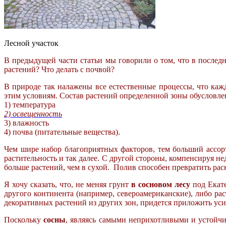
Лесной участок
В предыдущей части статьи мы говорили о том, что в послед
растений? Что делать с почвой?
В природе так налажены все естественные процессы, что ка
этим условиям. Состав растений определенной зоны обусловл
1) температура
2) освещенность
3) влажность
4) почва (питательные вещества).
Чем шире набор благоприятных факторов, тем больший ассор
растительность и так далее. С другой стороны, компенсируя 
больше растений, чем в сухой. Полив способен превратить ра
Я хочу сказать, что, не меняя грунт
в сосновом лесу
под Екате
другого континента (например,
североамериканские), либо ра
декоративных растений из других зон, придется приложить уси
Поскольку
сосны
, являясь самыми неприхотливыми и устойчи