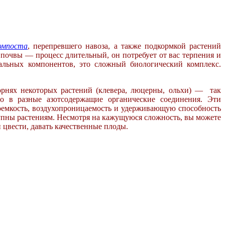
омпоста
,
перепревшего навоза, а также подкормкой растений
в почвы — процесс
длительный, он потребует от вас терпения и
ральных компонентов, это сложный
биологический комплекс.
орнях некоторых растений
(клевера, люцерны, ольхи) — так
го в разные азотсодержащие органические
соединения. Эти
оемкость, воздухопроницаемость и удерживающую
способность
тупны
растениям. Несмотря на кажущуюся сложность, вы
можете
и
цвести, давать качественные плоды.