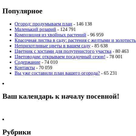
Популярное
Огород: продумываем план
- 146 138
Маленький розарий
- 124 791
Композиция из хвойных растений
- 96 959
Красочная листва в саду: растения с желтыми и золотис
Неприхотливые цветы в вашем саду
- 85 638
Цветник с хостами для полутенистого участка
- 80 463
Цветоводам: открываем посадочный сезон!
- 78 001
Содержание
- 74 010
Контакты
- 70 059
Вы уже составили план вашего огорода?
- 65 231
Ваш календарь к началу посевной!
Рубрики