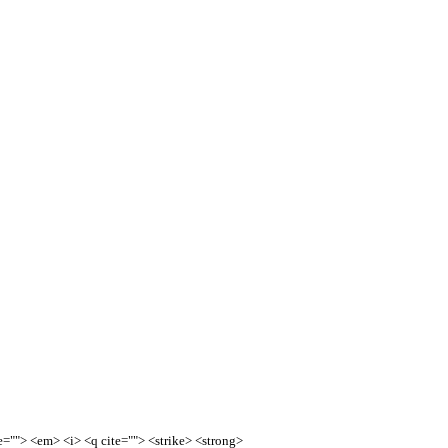
=""> <em> <i> <q cite=""> <strike> <strong>