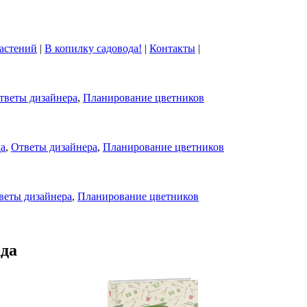
астений
|
В копилку садовода!
|
Контакты
|
тветы дизайнера
,
Планирование цветников
да
,
Ответы дизайнера
,
Планирование цветников
веты дизайнера
,
Планирование цветников
ада