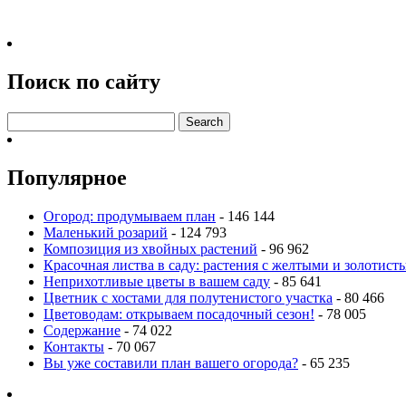
Поиск по сайту
Популярное
Огород: продумываем план
- 146 144
Маленький розарий
- 124 793
Композиция из хвойных растений
- 96 962
Красочная листва в саду: растения с желтыми и золотис
Неприхотливые цветы в вашем саду
- 85 641
Цветник с хостами для полутенистого участка
- 80 466
Цветоводам: открываем посадочный сезон!
- 78 005
Содержание
- 74 022
Контакты
- 70 067
Вы уже составили план вашего огорода?
- 65 235