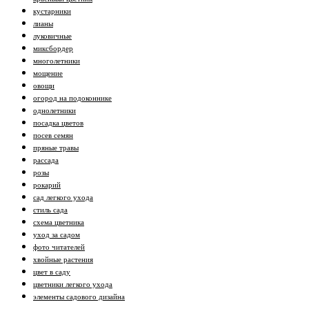
кустарники
лианы
луковичные
миксбордер
многолетники
мощение
овощи
огород на подоконнике
однолетники
посадка цветов
посев семян
пряные травы
рассада
розы
рокарий
сад легкого ухода
стиль сада
схема цветника
уход за садом
фото читателей
хвойные растения
цвет в саду
цветники легкого ухода
элементы садового дизайна