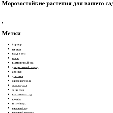
Морозостойкие растения для вашего са
Метки
бордюр
водоем
вход в дом
газон
гармоничный сад
декоративный огород
деревья
дорожки
живая изгородь
зона отдыха
зоны сада
как оживить сад
клумба
контейнеры
красивый сад
красивый цветник