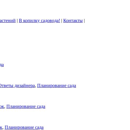
астений
|
В копилку садовода!
|
Контакты
|
да
Ответы дизайнера
,
Планирование сада
ок
,
Планирование сада
к
,
Планирование сада