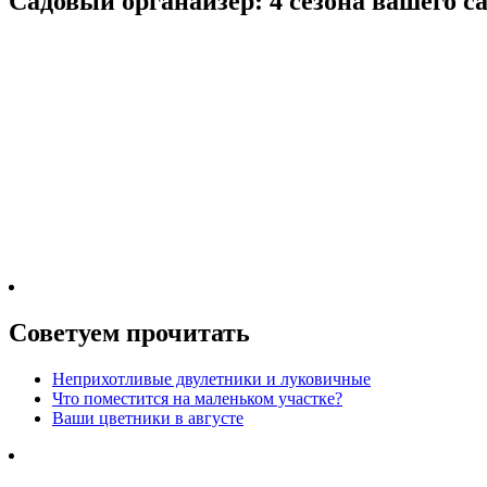
Садовый органайзер: 4 сезона вашего с
Советуем прочитать
Неприхотливые двулетники и луковичные
Что поместится на маленьком участке?
Ваши цветники в августе