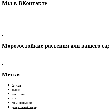
Мы в ВКонтакте
Морозостойкие растения для вашего са
Метки
бордюр
водоем
вход в дом
газон
гармоничный сад
декоративный огород