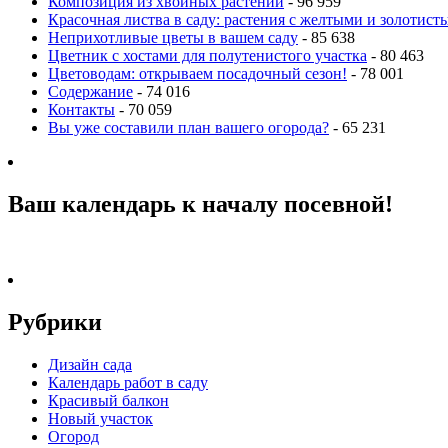
Композиция из хвойных растений
- 96 959
Красочная листва в саду: растения с желтыми и золотис
Неприхотливые цветы в вашем саду
- 85 638
Цветник с хостами для полутенистого участка
- 80 463
Цветоводам: открываем посадочный сезон!
- 78 001
Содержание
- 74 016
Контакты
- 70 059
Вы уже составили план вашего огорода?
- 65 231
Ваш календарь к началу посевной!
Рубрики
Дизайн сада
Календарь работ в саду
Красивый балкон
Новый участок
Огород