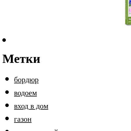
Метки
бордюр
водоем
вход в дом
газон