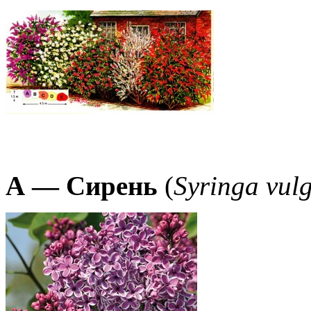
А — Сирень
(
Syringa vulg