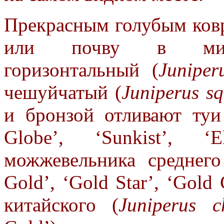
Прекрасным голубым ко
или почву в микс
горизонтальный (
Juniper
чешуйчатый (
Juniperus s
и бронзой
отливают туи
Globe’, ‘Sunkist’, ‘E
можжевельника среднего
Gold’, ‘Gold Star’, ‘Gold
китайского (
Juniperus c