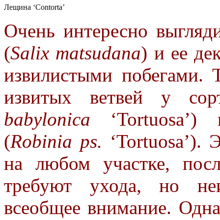
Лещина ‘Сontorta’
Очень интересно выгляд
(
Salix matsudana
) и ее де
извилистыми побегами. 
извитых ветвей у сор
babylonica
‘Tortuosa’) 
(
Robinia ps.
‘Tortuosa’).
на любом участке, пос
требуют ухода, но не
всеобщее внимание. Одн