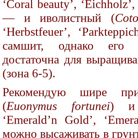
‘Сoral beauty’, ‘Eichholz’
— и иволистный (
Coto
‘Herbstfeuer’, ‘Parktepp
самшит, однако его м
достаточна для
выращива
(зона 6-5).
Рекомендую шире при
(
Euonymus fortunei
) и
‘Emerald’n Gold’, ‘Emer
можно высаживать в грун