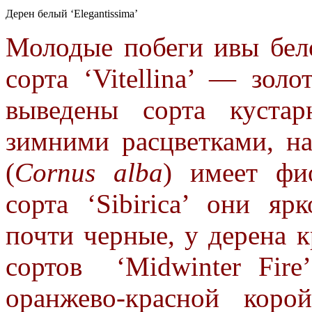
Дерен белый ‘Elegantissima’
Молодые побеги ивы бело
сорта ‘Vitellina’ — зол
выведены сорта куста
зимними расцветками, н
(
Cornus alba
) имеет фио
сорта ‘Sibirica’ они
ярк
почти черные, у дерена к
сортов ‘Midwinter Fire
оранжево-красной кор