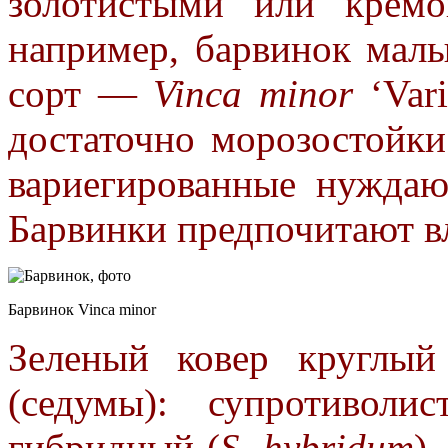
золотистыми или крем
например, барвинок мал
сорт —
Vinca minor
‘Vari
достаточно морозостойки
вариегированные нужда
Барвинки предпочитают в
Барвинок Vinca minor
Зеленый ковер круглый
(седумы): супротиволи
гибридный (
S. hybridum
)