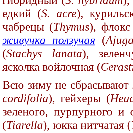
едкий (
S. acre
), курильс
чабрецы (
Thymus
), флок
живучка ползучая
(
Ajuga
(
Stachys
lanata
), зелен
ясколка войлочная (
Cerast
Всю зиму не сбрасывают
cordifolia
), гейхеры (
Heuc
зеленого, пурпурного и 
(
Tiarella
), юкка нитчатая (