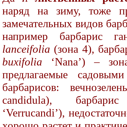
наряд на зиму, тоже пр
замечательных видов барб
например барбарис г
lanceifolia
(зона 4), барб
buxifolia
‘Nana’) – зона
предлагаемые садовым
барбарисов: вечнозеле
candidula), барбарис
‘Verrucandi’), недостаточ
хорошо растет и практич