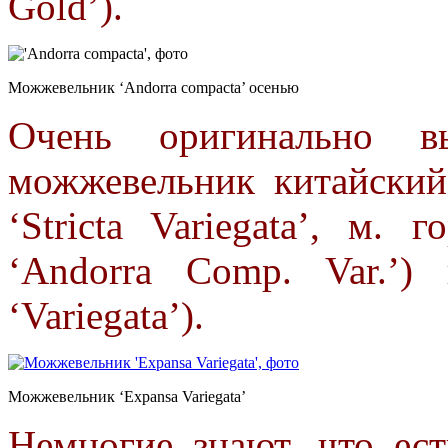
Gold’).
Можжевельник ‘Аndorra compacta’ осенью
Очень оригинально вы
можжевельник китайский 
‘Stricta Variegata’, м. 
‘Andorra Comp. Var.’)
‘Variegata’).
Можжевельник ‘Expansa Variegata’
Немногие знают, что ес