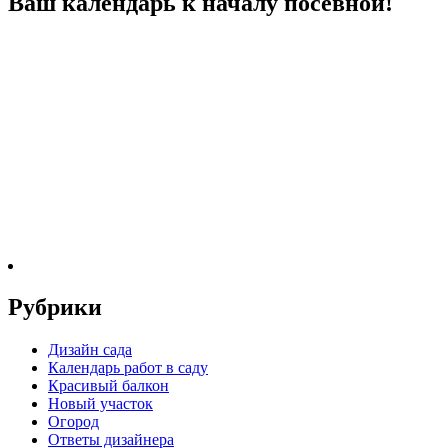
Ваш календарь к началу посевной!
Рубрики
Дизайн сада
Календарь работ в саду
Красивый балкон
Новый участок
Огород
Ответы дизайнера