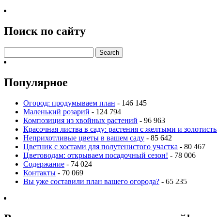
Поиск по сайту
Популярное
Огород: продумываем план
- 146 145
Маленький розарий
- 124 794
Композиция из хвойных растений
- 96 963
Красочная листва в саду: растения с желтыми и золотис
Неприхотливые цветы в вашем саду
- 85 642
Цветник с хостами для полутенистого участка
- 80 467
Цветоводам: открываем посадочный сезон!
- 78 006
Содержание
- 74 024
Контакты
- 70 069
Вы уже составили план вашего огорода?
- 65 235