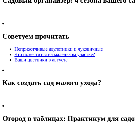
Садовый органайзер: 4 сезона вашего с
Советуем прочитать
Неприхотливые двулетники и луковичные
Что поместится на маленьком участке?
Ваши цветники в августе
Как создать сад малого ухода?
Огород в таблицах: Практикум для садо