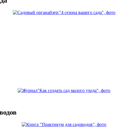
ада
водов