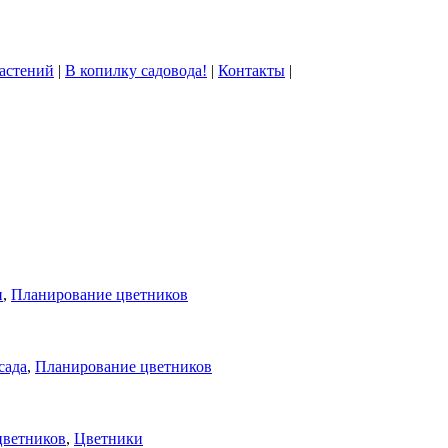
астений
|
В копилку садовода!
|
Контакты
|
н
,
Планирование цветников
сада
,
Планирование цветников
цветников
,
Цветники