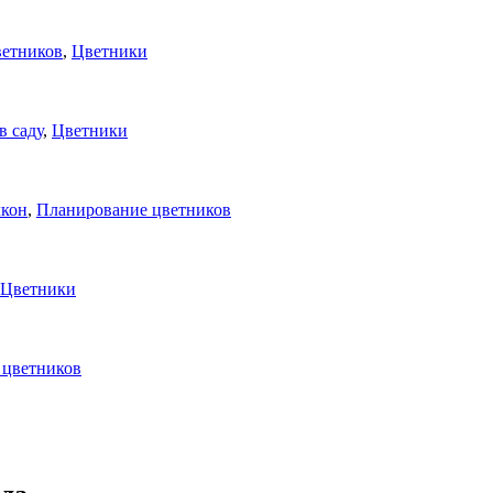
ветников
,
Цветники
в саду
,
Цветники
лкон
,
Планирование цветников
Цветники
 цветников