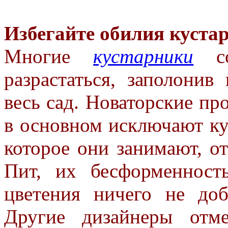
Избегайте обилия куста
Многие
кустарники
со
разрастаться,
заполонив
весь сад.
Новаторские пр
в основном
исключают кус
которое они
занимают, от
Пит, их
бесформенност
цветения ничего
не доб
Другие дизайнеры
отм