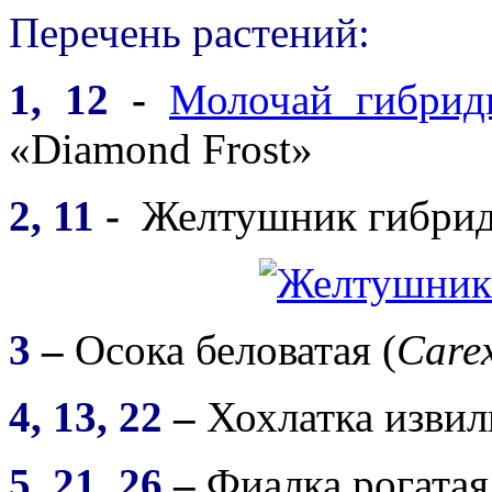
Перечень растений:
1, 12
-
Молочай гибрид
«Diamond Frost»
2, 11
-
Желтушник гибрид
3
–
Осока беловатая (
Carex
4, 13, 22
–
Хохлатка извил
5, 21, 26
–
Фиалка рогатая