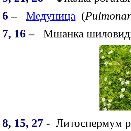
6
–
Медуница
(
Pulmonar
7, 16
–
Мшанка шиловидн
8, 15, 27
-
Литоспермум р