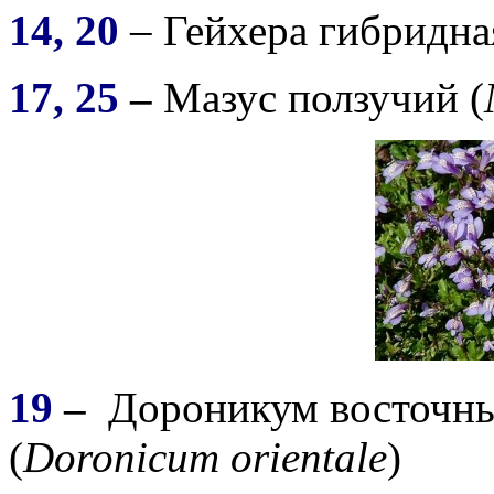
14, 20
– Гейхера гибридна
17, 25
–
Мазус ползучий (
19
–
Дороникум восточны
(
Doronicum orientale
)