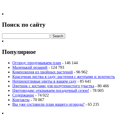
Поиск по сайту
Популярное
Огород: продумываем план
- 146 144
Маленький розарий
- 124 793
Композиция из хвойных растений
- 96 962
Красочная листва в саду: растения с желтыми и золотис
Неприхотливые цветы в вашем саду
- 85 641
Цветник с хостами для полутенистого участка
- 80 466
Цветоводам: открываем посадочный сезон!
- 78 005
Содержание
- 74 022
Контакты
- 70 067
Вы уже составили план вашего огорода?
- 65 235