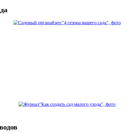
ада
водов