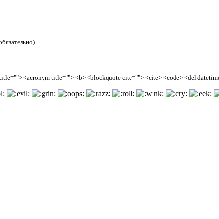
обязательно)
tle=""> <acronym title=""> <b> <blockquote cite=""> <cite> <code> <del datetime