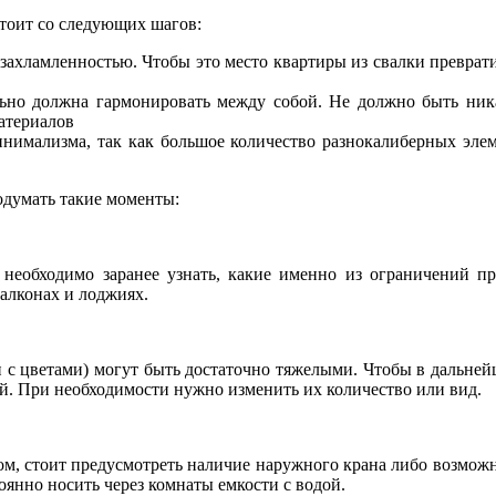
стоит со следующих шагов:
захламленностью. Чтобы это место квартиры из свалки преврат
льно должна гармонировать между собой. Не должно быть ника
атериалов
имализма, так как большое количество разнокалиберных элем
одумать такие моменты:
 необходимо заранее узнать, какие именно из ограничений пр
алконах и лоджиях.
 с цветами) могут быть достаточно тяжелыми. Чтобы в дальнейш
й. При необходимости нужно изменить их количество или вид.
м, стоит предусмотреть наличие наружного крана либо возможно
оянно носить через комнаты емкости с водой.