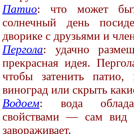
Патио
: что может бы
солнечный день
посид
дворике с друзьями и чл
Пергола
: удачно разме
прекрасная
идея. Пергол
чтобы затенить
патио,
виноград или скрыть
каки
Водоем
: вода облада
свойствами — сам
вид 
завораживает.