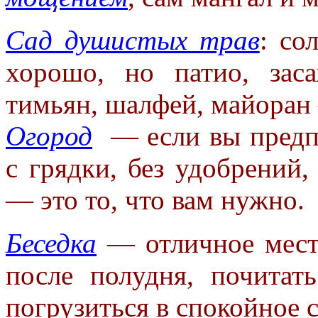
Сад душистых трав
: со
хорошо,
но патио, зас
тимьян, шалфей,
майоран
Огород
— если вы предпо
с
грядки, без удобрений,
— это
то, что вам нужно.
Беседка
— отличное место
после
полудня, почита
погрузиться в
спокойное с