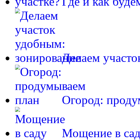
Где и как буд
Делаем участ
Огород: проду
Мощение в са