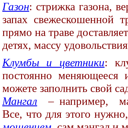
Газон
: стрижка газона, в
запах свежескошенной т
прямо на
траве доставляе
детях, массу
удовольствия
Клумбы и цветники
: к
постоянно
меняющееся 
можете заполнить свой
са
Мангал
– например, ман
Все,
что для этого нужно
мощением
,
сам мангал и м