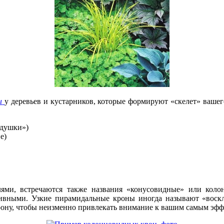
ы
у деревьев и кустарников, которые формируют «скелет» ваше
одушки»)
е)
лями, встречаются также названия «конусовидные» или кол
вными. Узкие пирамидальные кроны иногда называют «воскли
рону, чтобы неизменно привлекать внимание к вашим самым эффе