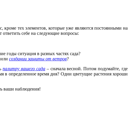
с, кроме тех элементов, которые уже являются постоянными на
т ответить себе на следу­ющие вопросы:
ие годы ситуация в разных частях сада?
й или
со­здании защиты от ветров
?
ть
палитру вашего сада
– сначала весной. Потом подумайте, где
ремя в определенное время дня? Одни цветущие растения хороши
ть ваши наблюдения!