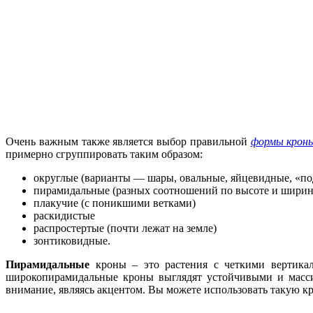
Очень важным также является выбор правильной
формы крон
примерно сгруппировать таким образом:
округлые (варианты — шары, овальные, яйцевидные, «п
пирамидальные (разных соотношений по высоте и ширин
плакучие (с поникшими ветками)
раскидистые
распростертые (почти лежат на земле)
зонтиковидные.
Пирамидальные
кроны – это растения с четкими вертика
широкопирамидальные кроны выглядят устойчивыми и масси
внимание, являясь акцентом. Вы можете использовать такую к