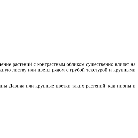
нение расте­ний с контрастным обликом существенно влияет на
ежную листву или цветы рядом с гру­бой текстурой и крупными
ины Давида или крупные цветки таких растений, как пионы и