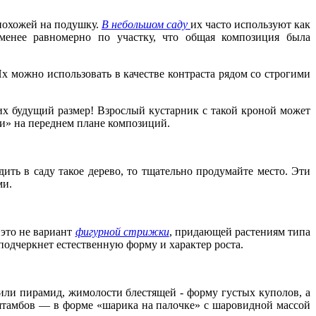
похожей на подушку.
В небольшом саду
их часто используют как
менее равномерно по участку, что общая композиция была
х можно использовать в качестве контраста рядом со строгими
их будущий размер! Взрослый кустарник с такой кроной может
ли» на переднем плане композиций.
дить в саду такое дерево, то тщательно продумайте место. Эти
ми.
 это не вариант
фигурной стриж­ки
, придающей растениям типа
одчеркнет естественную форму и характер роста.
 или пирамид, жимолости блестящей
-
форму густых куполов, а
тамбов — в форме «шарика на палочке» с шаровидной массой