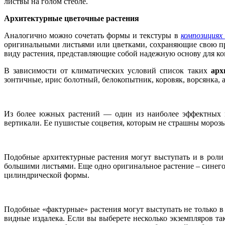
листвы на голом стебле.
Архитектурные цветочные растения
Аналогично можно сочетать формы и текстуры в
композициях
оригинальными листьями или цветками, сохраняющие свою при
виду растения, представляющие собой надежную основу для ко
В зависимости от климатических условий список таких
арх
зонтичные, ирис болотный, белокопытник, коровяк, ворсянка, 
Из более южных растений — один из наиболее эффектных мн
вертикали. Ее пушистые соцветия, которым не страшны морозы и 
Подобные архитектурные растения могут выступать и в рол
большими листьями. Еще одно оригинальное растение – синег
цилиндрической формы.
Подобные «фактурные» растения могут выступать не только в 
видные издалека. Если вы выберете несколько экземпляров та