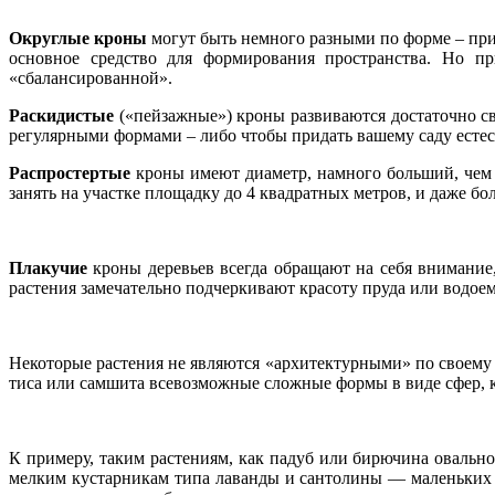
Округлые
кроны
могут быть немного разными по форме – пр
основное средство для формирования пространства. Но п
«сбалансированной».
Раскидистые
(«пейзажные») кроны развиваются достаточно св
регулярными формами – либо чтобы придать вашему саду естес
Распростертые
кроны имеют диаметр, намного больший, чем
занять на участке площадку до 4 квадратных метров, и даже б
Плакучие
кроны деревьев всегда обращают на себя внимание,
растения замечательно подчеркивают красоту пруда или водо
Некоторые растения не являются «архитек­турными» по своему 
тиса или самшита всевозможные сложные формы в виде сфер, к
К примеру, таким растениям, как падуб или бирючина оваль
мелким кустарникам типа лаванды и сантолины — маленьких