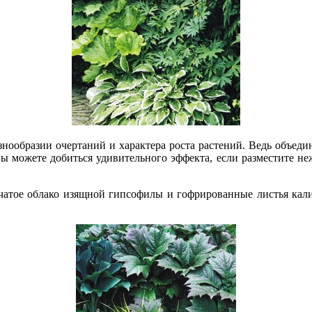
знообразии очертаний и характера роста растений. Ведь объеди
ы мо­жете добиться удивительного эффекта, если разместите н
мчатое облако изящной гипсофилы и гофрированные листья кал