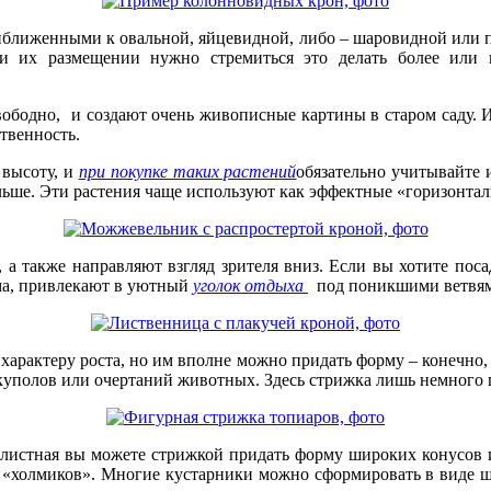
иближенными к овальной, яйцевидной, либо – шаровидной или 
ри их размещении нужно стремиться это делать более или 
ободно, и создают очень живописные картины в старом саду. И
твенность.
 высоту, и
при покупке таких растений
обязательно учитывайте 
ольше. Эти растения чаще используют как эффектные «горизонта
 а также направляют взгляд зрителя вниз. Если вы хотите поса
ема, привлекают в уютный
уголок отдыха
под поникшими ветвя
характеру роста, но им вполне можно придать форму – конечно,
уполов или очертаний животных. Здесь стрижка лишь немного п
нолистная вы можете стрижкой придать форму широких конусов
 «холмиков». Многие кустарники можно сформировать в виде ш