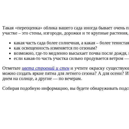
Такая «переоценка» облика вашего сада иногда бывает очень 
участке – это стены, изгороди, дорожки и те крупные растения
какая часть сада более солнечная, а какая – более тениста
как освещен­ность изменяется по сезонам?
возможно, где-то медленно высыхает почва после дождя, 
если какая-то часть участка сильно продувается ветром
От­метьте
цвета строений и стен
и учтите окраску существую
можно создать яркие пятна для летнего сезона? А для осени? 
днем на солнце, а другие — по вечерам.
Собирая подобную информацию, вы будете обна­руживать подс