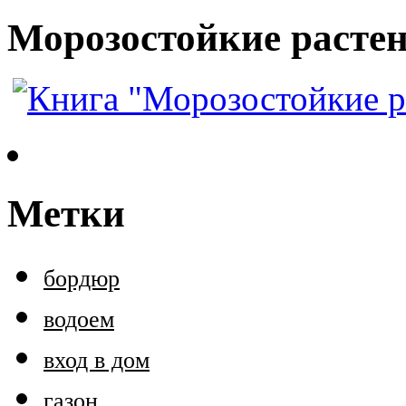
Морозостойкие растен
Метки
бордюр
водоем
вход в дом
газон