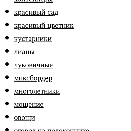
красивый сад
красивый цветник
кустарники
лианы
луковичные
миксбордер
многолетники
мощение
овощи
огород на подоконнике